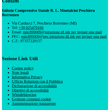
Contatti
Istituto Comprensivo Statale R. L. Montalcini Peschiera
Borromeo
Via Carducci 7, Peschiera Borromeo (MI)
Tel:
+39 025470166
Email:
miic899009@istruzione.it
Link per inviare una mail
PEC:
miic899009@pec.istruzione.it
Link per inviare una mail
C.F.: 97357220157
Sezione Link Utili
Cookie policy
Note legali
Informativa Privacy
Ufficio Relazioni con il Pubblico
Dichiarazione di accessibilità
Obiettivi di accessibilità
Whistleblowing
Gestione consensi cookie
Amministrazione trasparente