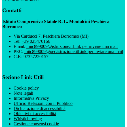
Contatti
Istituto Comprensivo Statale R. L. Montalcini Peschiera
Borromeo
Via Carducci 7, Peschiera Borromeo (MI)
Tel:
+39 025470166
Email:
miic899009@istruzione.it
Link per inviare una mail
PEC:
miic899009@pec.istruzione.it
Link per inviare una mail
C.F.: 97357220157
Sezione Link Utili
Cookie policy
Note legali
Informativa Privacy
Ufficio Relazioni con il Pubblico
Dichiarazione di accessibilità
Obiettivi di accessibilità
Whistleblowing
Gestione consensi cookie