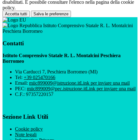
disabilitati. È possibile consultare l'elenco nella pagina della cookie
policy.
Accetta tutti
Salva le preferenze
Istituto Comprensivo Statale R. L. Montalcini
Peschiera Borromeo
Contatti
Istituto Comprensivo Statale R. L. Montalcini Peschiera
Borromeo
Via Carducci 7, Peschiera Borromeo (MI)
Tel:
+39 025470166
Email:
miic899009@istruzione.it
Link per inviare una mail
PEC:
miic899009@pec.istruzione.it
Link per inviare una mail
C.F.: 97357220157
Sezione Link Utili
Cookie policy
Note legali