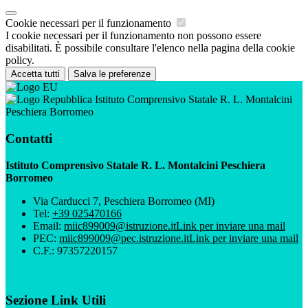
Cookie necessari per il funzionamento
I cookie necessari per il funzionamento non possono essere
disabilitati. È possibile consultare l'elenco nella pagina della cookie
policy.
Accetta tutti
Salva le preferenze
Istituto Comprensivo Statale R. L. Montalcini
Peschiera Borromeo
Contatti
Istituto Comprensivo Statale R. L. Montalcini Peschiera
Borromeo
Via Carducci 7, Peschiera Borromeo (MI)
Tel:
+39 025470166
Email:
miic899009@istruzione.it
Link per inviare una mail
PEC:
miic899009@pec.istruzione.it
Link per inviare una mail
C.F.: 97357220157
Sezione Link Utili