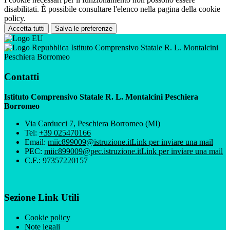
disabilitati. È possibile consultare l'elenco nella pagina della cookie
policy.
Accetta tutti
Salva le preferenze
Istituto Comprensivo Statale R. L. Montalcini
Peschiera Borromeo
Contatti
Istituto Comprensivo Statale R. L. Montalcini Peschiera
Borromeo
Via Carducci 7, Peschiera Borromeo (MI)
Tel:
+39 025470166
Email:
miic899009@istruzione.it
Link per inviare una mail
PEC:
miic899009@pec.istruzione.it
Link per inviare una mail
C.F.: 97357220157
Sezione Link Utili
Cookie policy
Note legali