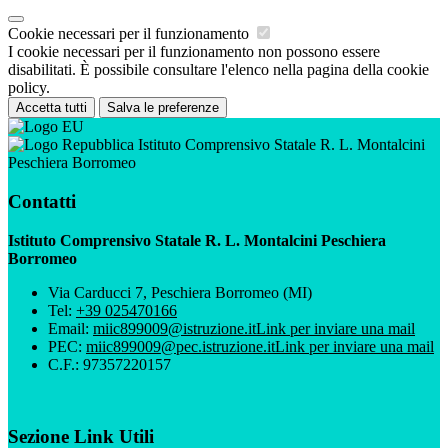
Cookie necessari per il funzionamento
I cookie necessari per il funzionamento non possono essere
disabilitati. È possibile consultare l'elenco nella pagina della cookie
policy.
Accetta tutti
Salva le preferenze
Istituto Comprensivo Statale R. L. Montalcini
Peschiera Borromeo
Contatti
Istituto Comprensivo Statale R. L. Montalcini Peschiera
Borromeo
Via Carducci 7, Peschiera Borromeo (MI)
Tel:
+39 025470166
Email:
miic899009@istruzione.it
Link per inviare una mail
PEC:
miic899009@pec.istruzione.it
Link per inviare una mail
C.F.: 97357220157
Sezione Link Utili