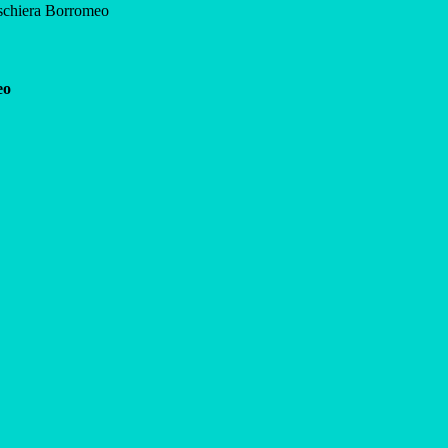
eschiera Borromeo
eo