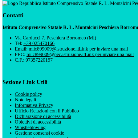
Istituto Comprensivo Statale R. L. Montalcini P
Contatti
Istituto Comprensivo Statale R. L. Montalcini Peschiera Borrom
Via Carducci 7, Peschiera Borromeo (MI)
Tel:
+39 025470166
Email:
miic899009@istruzione.it
Link per inviare una mail
PEC:
miic899009@pec.istruzione.it
Link per inviare una mail
C.F.: 97357220157
Sezione Link Utili
Cookie policy
Note legali
Informativa Privacy
Ufficio Relazioni con il Pubblico
Dichiarazione di accessibilità
Obiettivi di accessibilità
Whistleblowing
Gestione consensi cookie