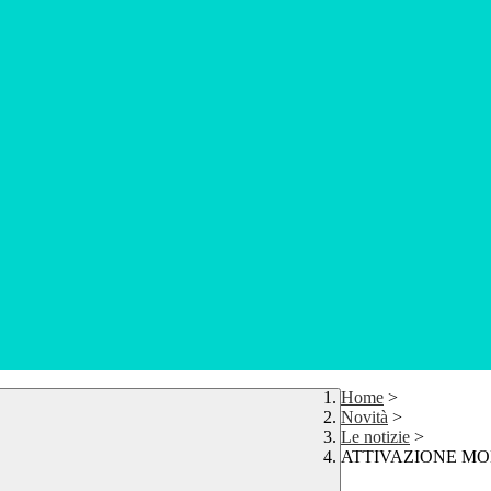
Home
>
Novità
>
Le notizie
>
ATTIVAZIONE MOD