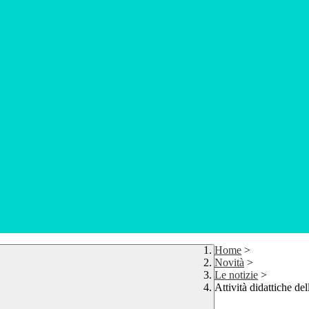
Home
>
Novità
>
Le notizie
>
Attività didattiche de