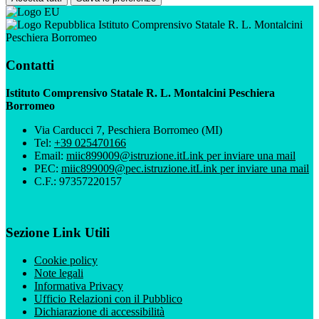
Istituto Comprensivo Statale R. L. Montalcini
Peschiera Borromeo
Contatti
Istituto Comprensivo Statale R. L. Montalcini Peschiera
Borromeo
Via Carducci 7, Peschiera Borromeo (MI)
Tel:
+39 025470166
Email:
miic899009@istruzione.it
Link per inviare una mail
PEC:
miic899009@pec.istruzione.it
Link per inviare una mail
C.F.: 97357220157
Sezione Link Utili
Cookie policy
Note legali
Informativa Privacy
Ufficio Relazioni con il Pubblico
Dichiarazione di accessibilità