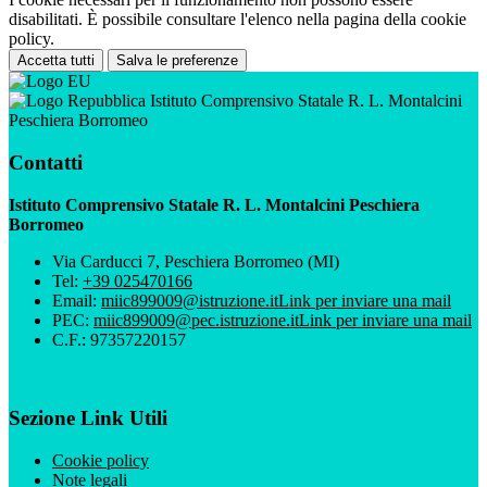
disabilitati. È possibile consultare l'elenco nella pagina della cookie
policy.
Accetta tutti
Salva le preferenze
Istituto Comprensivo Statale R. L. Montalcini
Peschiera Borromeo
Contatti
Istituto Comprensivo Statale R. L. Montalcini Peschiera
Borromeo
Via Carducci 7, Peschiera Borromeo (MI)
Tel:
+39 025470166
Email:
miic899009@istruzione.it
Link per inviare una mail
PEC:
miic899009@pec.istruzione.it
Link per inviare una mail
C.F.: 97357220157
Sezione Link Utili
Cookie policy
Note legali