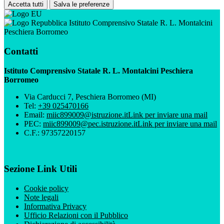
Accetta tutti
Salva le preferenze
Istituto Comprensivo Statale R. L. Montalcini
Peschiera Borromeo
Contatti
Istituto Comprensivo Statale R. L. Montalcini Peschiera
Borromeo
Via Carducci 7, Peschiera Borromeo (MI)
Tel:
+39 025470166
Email:
miic899009@istruzione.it
Link per inviare una mail
PEC:
miic899009@pec.istruzione.it
Link per inviare una mail
C.F.: 97357220157
Sezione Link Utili
Cookie policy
Note legali
Informativa Privacy
Ufficio Relazioni con il Pubblico