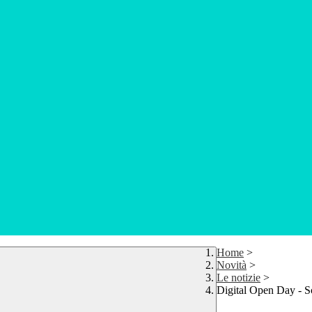
Home
>
Novità
>
Le notizie
>
Digital Open Day - S