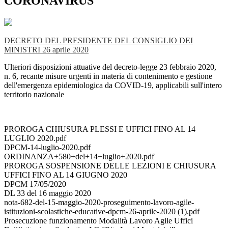
CORONAVIRUS
DECRETO DEL PRESIDENTE DEL CONSIGLIO DEI
MINISTRI 26 aprile 2020
Ulteriori disposizioni attuative del decreto-legge 23 febbraio 2020,
n. 6, recante misure urgenti in materia di contenimento e gestione
dell'emergenza epidemiologica da COVID-19, applicabili sull'intero
territorio nazionale
PROROGA CHIUSURA PLESSI E UFFICI FINO AL 14
LUGLIO 2020.pdf
DPCM-14-luglio-2020.pdf
ORDINANZA+580+del+14+luglio+2020.pdf
PROROGA SOSPENSIONE DELLE LEZIONI E CHIUSURA
UFFICI FINO AL 14 GIUGNO 2020
DPCM 17/05/2020
DL 33 del 16 maggio 2020
nota-682-del-15-maggio-2020-proseguimento-lavoro-agile-
istituzioni-scolastiche-educative-dpcm-26-aprile-2020 (1).pdf
Prosecuzione funzionamento Modalità Lavoro Agile Uffici