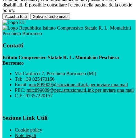
disabilitati. È possibile consultare l'elenco nella pagina della cookie
policy.
Accetta tutti
Salva le preferenze
Istituto Comprensivo Statale R. L. Montalcini
Peschiera Borromeo
Contatti
Istituto Comprensivo Statale R. L. Montalcini Peschiera
Borromeo
Via Carducci 7, Peschiera Borromeo (MI)
Tel:
+39 025470166
Email:
miic899009@istruzione.it
Link per inviare una mail
PEC:
miic899009@pec.istruzione.it
Link per inviare una mail
C.F.: 97357220157
Sezione Link Utili
Cookie policy
Note legali