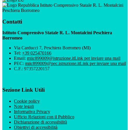
Istituto Comprensivo Statale R. L. Montalcini
Peschiera Borromeo
Contatti
Istituto Comprensivo Statale R. L. Montalcini Peschiera
Borromeo
Via Carducci 7, Peschiera Borromeo (MI)
Tel:
+39 025470166
Email:
miic899009@istruzione.it
Link per inviare una mail
PEC:
miic899009@pec.istruzione.it
Link per inviare una mail
C.F.: 97357220157
Sezione Link Utili
Cookie policy
Note legali
Informativa Privacy
Ufficio Relazioni con il Pubblico
Dichiarazione di accessibilità
Obiettivi di accessibilità