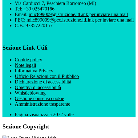
Via Carducci 7, Peschiera Borromeo (MI)
Tel:
+39 025470166
Email:
miic899009@istruzione.it
Link per inviare una mail
PEC:
miic899009@pec.istruzione.it
Link per inviare una mail
C.F.: 97357220157
Sezione Link Utili
Cookie policy
Note legali
Informativa Privacy
Ufficio Relazioni con il Pubblico
Dichiarazione di accessibilità
Obiettivi di accessibilità
Whistleblowing
Gestione consensi cookie
Amministrazione trasparente
Pagina visualizzata
2072
volte
Sezione Copyright