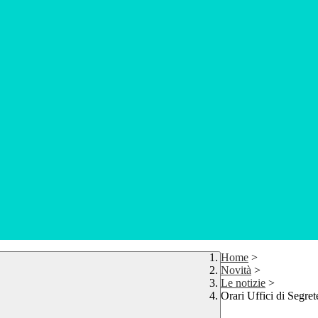
Home
>
Novità
>
Le notizie
>
Orari Uffici di Segret