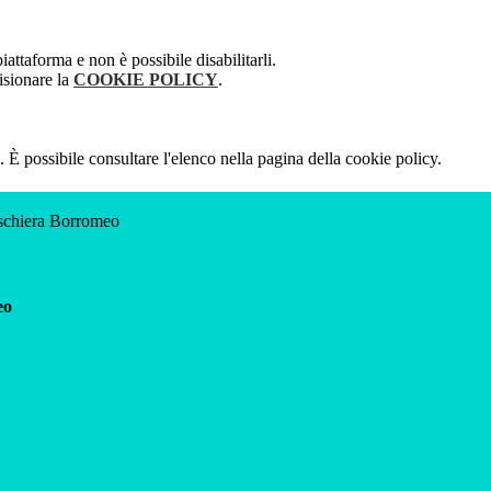
attaforma e non è possibile disabilitarli.
isionare la
COOKIE POLICY
.
 È possibile consultare l'elenco nella pagina della cookie policy.
eschiera Borromeo
eo