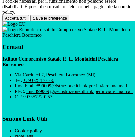
I cookie necessari per il funzionamento non possono essere
disabilitati. È possibile consultare l'elenco nella pagina della cookie
policy.
Accetta tutti
Salva le preferenze
Istituto Comprensivo Statale R. L. Montalcini
Peschiera Borromeo
Contatti
Istituto Comprensivo Statale R. L. Montalcini Peschiera
Borromeo
Via Carducci 7, Peschiera Borromeo (MI)
Tel:
+39 025470166
Email:
miic899009@istruzione.it
Link per inviare una mail
PEC:
miic899009@pec.istruzione.it
Link per inviare una mail
C.F.: 97357220157
Sezione Link Utili
Cookie policy
Note legali