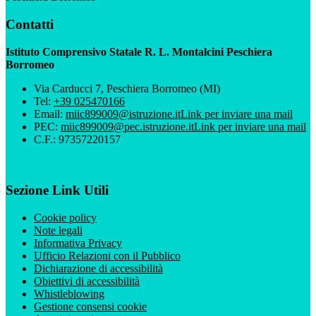
Contatti
Istituto Comprensivo Statale R. L. Montalcini Peschiera
Borromeo
Via Carducci 7, Peschiera Borromeo (MI)
Tel:
+39 025470166
Email:
miic899009@istruzione.it
Link per inviare una mail
PEC:
miic899009@pec.istruzione.it
Link per inviare una mail
C.F.: 97357220157
Sezione Link Utili
Cookie policy
Note legali
Informativa Privacy
Ufficio Relazioni con il Pubblico
Dichiarazione di accessibilità
Obiettivi di accessibilità
Whistleblowing
Gestione consensi cookie