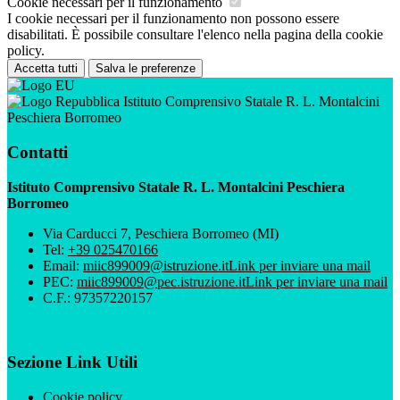
Cookie necessari per il funzionamento
I cookie necessari per il funzionamento non possono essere
disabilitati. È possibile consultare l'elenco nella pagina della cookie
policy.
Accetta tutti
Salva le preferenze
Istituto Comprensivo Statale R. L. Montalcini
Peschiera Borromeo
Contatti
Istituto Comprensivo Statale R. L. Montalcini Peschiera
Borromeo
Via Carducci 7, Peschiera Borromeo (MI)
Tel:
+39 025470166
Email:
miic899009@istruzione.it
Link per inviare una mail
PEC:
miic899009@pec.istruzione.it
Link per inviare una mail
C.F.: 97357220157
Sezione Link Utili
Cookie policy