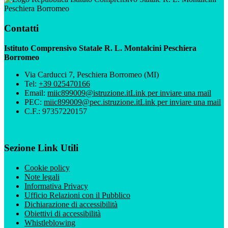
Peschiera Borromeo
Contatti
Istituto Comprensivo Statale R. L. Montalcini Peschiera
Borromeo
Via Carducci 7, Peschiera Borromeo (MI)
Tel:
+39 025470166
Email:
miic899009@istruzione.it
Link per inviare una mail
PEC:
miic899009@pec.istruzione.it
Link per inviare una mail
C.F.: 97357220157
Sezione Link Utili
Cookie policy
Note legali
Informativa Privacy
Ufficio Relazioni con il Pubblico
Dichiarazione di accessibilità
Obiettivi di accessibilità
Whistleblowing