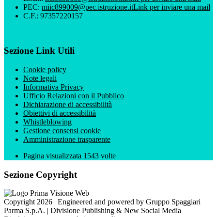
PEC:
miic899009@pec.istruzione.it
Link per inviare una mail
C.F.: 97357220157
Sezione Link Utili
Cookie policy
Note legali
Informativa Privacy
Ufficio Relazioni con il Pubblico
Dichiarazione di accessibilità
Obiettivi di accessibilità
Whistleblowing
Gestione consensi cookie
Amministrazione trasparente
Pagina visualizzata
1543
volte
Sezione Copyright
Copyright 2026 | Engineered and powered by Gruppo Spaggiari
Parma S.p.A. | Divisione Publishing & New Social Media