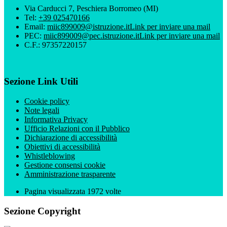
Via Carducci 7, Peschiera Borromeo (MI)
Tel:
+39 025470166
Email:
miic899009@istruzione.it
Link per inviare una mail
PEC:
miic899009@pec.istruzione.it
Link per inviare una mail
C.F.: 97357220157
Sezione Link Utili
Cookie policy
Note legali
Informativa Privacy
Ufficio Relazioni con il Pubblico
Dichiarazione di accessibilità
Obiettivi di accessibilità
Whistleblowing
Gestione consensi cookie
Amministrazione trasparente
Pagina visualizzata
1972
volte
Sezione Copyright