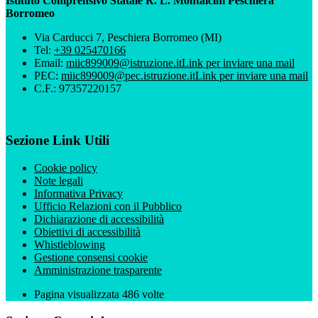
Istituto Comprensivo Statale R. L. Montalcini Peschiera
Borromeo
Via Carducci 7, Peschiera Borromeo (MI)
Tel:
+39 025470166
Email:
miic899009@istruzione.it
Link per inviare una mail
PEC:
miic899009@pec.istruzione.it
Link per inviare una mail
C.F.: 97357220157
Sezione Link Utili
Cookie policy
Note legali
Informativa Privacy
Ufficio Relazioni con il Pubblico
Dichiarazione di accessibilità
Obiettivi di accessibilità
Whistleblowing
Gestione consensi cookie
Amministrazione trasparente
Pagina visualizzata
486
volte