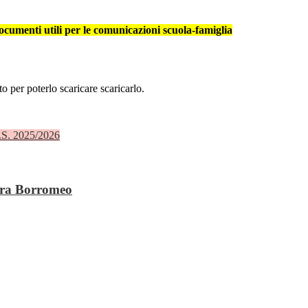
ocumenti utili per le comunicazioni scuola-famiglia
,
to per poterlo scaricare scaricarlo.
A.S. 2025/2026
iera Borromeo