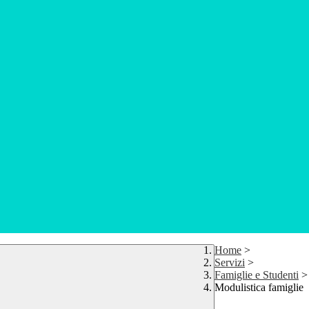
Home
>
Servizi
>
Famiglie e Studenti
>
Modulistica famiglie