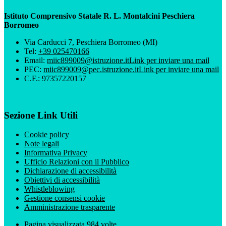
Istituto Comprensivo Statale R. L. Montalcini Peschiera
Borromeo
Via Carducci 7, Peschiera Borromeo (MI)
Tel:
+39 025470166
Email:
miic899009@istruzione.it
Link per inviare una mail
PEC:
miic899009@pec.istruzione.it
Link per inviare una mail
C.F.: 97357220157
Sezione Link Utili
Cookie policy
Note legali
Informativa Privacy
Ufficio Relazioni con il Pubblico
Dichiarazione di accessibilità
Obiettivi di accessibilità
Whistleblowing
Gestione consensi cookie
Amministrazione trasparente
Pagina visualizzata
984
volte