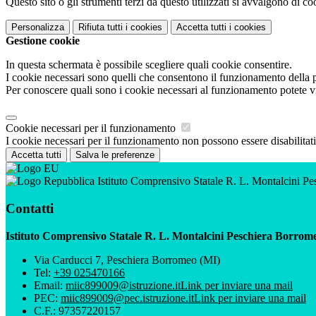
Questo sito o gli strumenti terzi da questo utilizzati si avvalgono di coo
Personalizza
Rifiuta tutti
i cookies
Accetta tutti
i cookies
Gestione cookie
In questa schermata è possibile scegliere quali cookie consentire.
I cookie necessari sono quelli che consentono il funzionamento della pi
Per conoscere quali sono i cookie necessari al funzionamento potete v
Cookie necessari per il funzionamento
I cookie necessari per il funzionamento non possono essere disabilitati.
Accetta tutti
Salva le preferenze
Istituto Comprensivo Statale R. L. Montalcini P
Contatti
Istituto Comprensivo Statale R. L. Montalcini Peschiera Borrom
Via Carducci 7, Peschiera Borromeo (MI)
Tel:
+39 025470166
Email:
miic899009@istruzione.it
Link per inviare una mail
PEC:
miic899009@pec.istruzione.it
Link per inviare una mail
C.F.: 97357220157