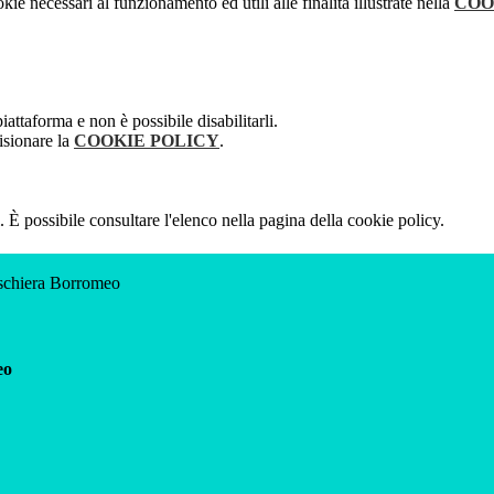
kie necessari al funzionamento ed utili alle finalità illustrate nella
COO
attaforma e non è possibile disabilitarli.
isionare la
COOKIE POLICY
.
 È possibile consultare l'elenco nella pagina della cookie policy.
eschiera Borromeo
eo