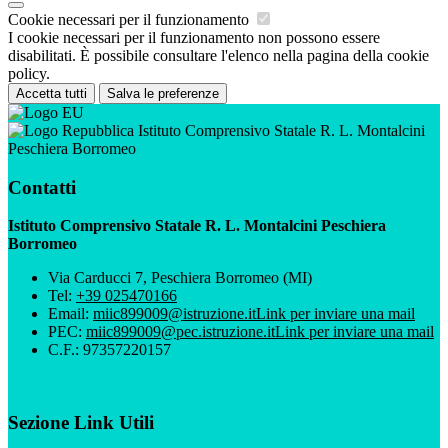
Cookie necessari per il funzionamento
I cookie necessari per il funzionamento non possono essere
disabilitati. È possibile consultare l'elenco nella pagina della cookie
policy.
Accetta tutti
Salva le preferenze
Istituto Comprensivo Statale R. L. Montalcini
Peschiera Borromeo
Contatti
Istituto Comprensivo Statale R. L. Montalcini Peschiera
Borromeo
Via Carducci 7, Peschiera Borromeo (MI)
Tel:
+39 025470166
Email:
miic899009@istruzione.it
Link per inviare una mail
PEC:
miic899009@pec.istruzione.it
Link per inviare una mail
C.F.: 97357220157
Sezione Link Utili