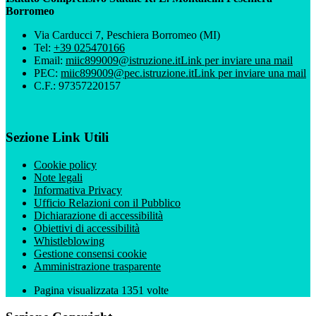
Borromeo
Via Carducci 7, Peschiera Borromeo (MI)
Tel:
+39 025470166
Email:
miic899009@istruzione.it
Link per inviare una mail
PEC:
miic899009@pec.istruzione.it
Link per inviare una mail
C.F.: 97357220157
Sezione Link Utili
Cookie policy
Note legali
Informativa Privacy
Ufficio Relazioni con il Pubblico
Dichiarazione di accessibilità
Obiettivi di accessibilità
Whistleblowing
Gestione consensi cookie
Amministrazione trasparente
Pagina visualizzata
1351
volte