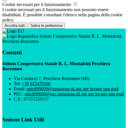
Cookie necessari per il funzionamento
I cookie necessari per il funzionamento non possono essere
disabilitati. È possibile consultare l'elenco nella pagina della cookie
policy.
Accetta tutti
Salva le preferenze
Istituto Comprensivo Statale R. L. Montalcini
Peschiera Borromeo
Contatti
Istituto Comprensivo Statale R. L. Montalcini Peschiera
Borromeo
Via Carducci 7, Peschiera Borromeo (MI)
Tel:
+39 025470166
Email:
miic899009@istruzione.it
Link per inviare una mail
PEC:
miic899009@pec.istruzione.it
Link per inviare una mail
C.F.: 97357220157
Sezione Link Utili