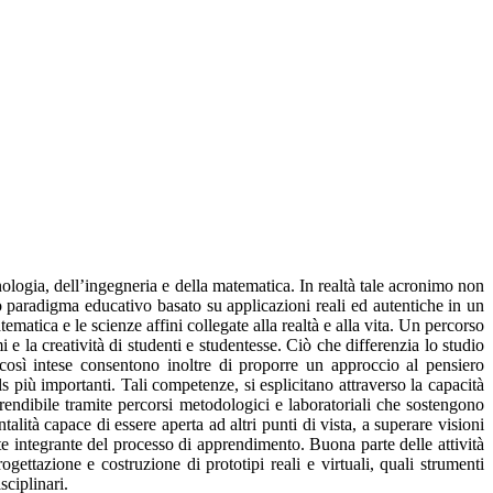
logia, dell’ingegneria e della matematica. In realtà tale acronimo non
ovo paradigma educativo basato su applicazioni reali ed autentiche in un
atica e le scienze affini collegate alla realtà e alla vita. Un percorso
i e la creatività di studenti e studentesse. Ciò che differenzia lo studio
osì intese consentono inoltre di proporre un approccio al pensiero
s più importanti. Tali competenze, si esplicitano attraverso la capacità
pprendibile tramite percorsi metodologici e laboratoriali che sostengono
lità capace di essere aperta ad altri punti di vista, a superare visioni
rte integrante del processo di apprendimento. Buona parte delle attività
tazione e costruzione di prototipi reali e virtuali, quali strumenti
sciplinari.