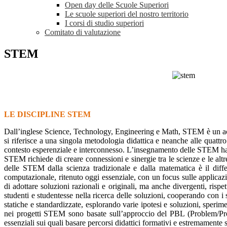
Open day delle Scuole Superiori
Le scuole superiori del nostro territorio
I corsi di studio superiori
Comitato di valutazione
STEM
LE DISCIPLINE STEM
Dall’inglese Science, Technology, Engineering e Math, STEM è un acron
si riferisce a una singola metodologia didattica e neanche alle quattro
contesto esperenziale e interconnesso. L’insegnamento delle STEM ha per
STEM richiede di creare connessioni e sinergie tra le scienze e le altre 
delle STEM dalla scienza tradizionale e dalla matematica è il dif
computazionale, ritenuto oggi essenziale, con un focus sulle applicazio
di adottare soluzioni razionali e originali, ma anche divergenti, rispe
studenti e studentesse nella ricerca delle soluzioni, cooperando con i 
statiche e standardizzate, esplorando varie ipotesi e soluzioni, sperim
nei progetti STEM sono basate sull’approccio del PBL (Problem/Proje
essenziali sui quali basare percorsi didattici formativi e estremamente 