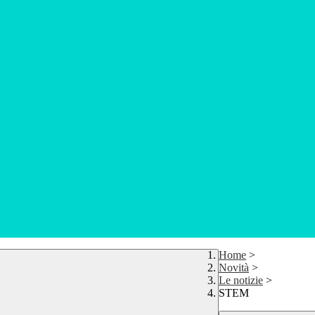
Home
>
Novità
>
Le notizie
>
STEM