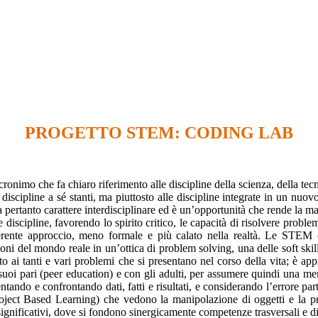
PROGETTO STEM: CODING LAB
imo che fa chiaro riferimento alle discipline della scienza, della tecno
 discipline a sé stanti, ma piuttosto alle discipline integrate in un nu
tanto carattere interdisciplinare ed è un’opportunità che rende la matem
discipline, favorendo lo spirito critico, le capacità di risolvere problem
ferente approccio, meno formale e più calato nella realtà. Le STEM c
ni del mondo reale in un’ottica di problem solving, una delle soft skill
tto ai tanti e vari problemi che si presentano nel corso della vita; è a
suoi pari (peer education) e con gli adulti, per assumere quindi una menta
entando e confrontando dati, fatti e risultati, e considerando l’errore pa
ct Based Learning) che vedono la manipolazione di oggetti e la proget
significativi, dove si fondono sinergicamente competenze trasversali e di