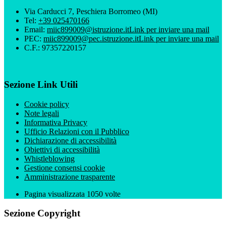
Via Carducci 7, Peschiera Borromeo (MI)
Tel:
+39 025470166
Email:
miic899009@istruzione.it
Link per inviare una mail
PEC:
miic899009@pec.istruzione.it
Link per inviare una mail
C.F.: 97357220157
Sezione Link Utili
Cookie policy
Note legali
Informativa Privacy
Ufficio Relazioni con il Pubblico
Dichiarazione di accessibilità
Obiettivi di accessibilità
Whistleblowing
Gestione consensi cookie
Amministrazione trasparente
Pagina visualizzata
1050
volte
Sezione Copyright